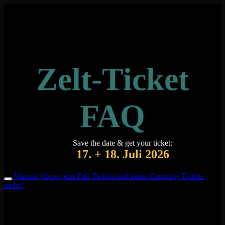
Zum
Inhalt
springen
Zelt-Ticket
FAQ
Save the date & get your ticket:
17. + 18. Juli 2026
Warum gibt es jetzt Zelt-Tickets und keine Camping-Tickets
mehr?
Mit dem Umstieg von Camping-Tickets auf Zelt-Tickets wird
gleichzeitig auch der Campingplatz für alle Besuchenden geöffnet.
Ihr kauft künftig also kein Ticket mehr für euren Zugang zum