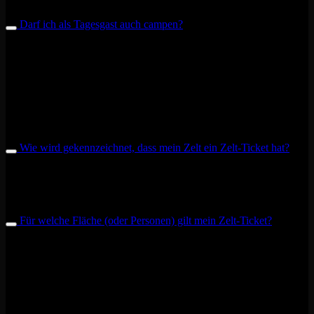
gekauft werden.
Darf ich als Tagesgast auch campen?
Auch Tagesgäste sind auf dem Campingplatz für eine Nacht
willkommen. Mit einem Freitags-Ticket dürft ihr euch nach eurem
Schläfchen bis zum Ende des Tags des offenen Tür bis 17 Uhr auf
dem Festivalgelände aufhalten. Danach müsst ihr euch entweder ein
Samstags-Ticket kaufen oder daheim weiter feiern. Mit einem
Samstags-Ticket könnt ihr bis zur Abreise am Sonntag weiterhin
unser Gast sein.
Wie wird gekennzeichnet, dass mein Zelt ein Zelt-Ticket hat?
Ihr erhaltet beim Check-In an der Hauptkasse gegen Vorzeigen
eures Zelt-Tickets in Verbindung mit eurem Zelt eine Markierung,
die ihr außen an eurem Zelt anbringen müsst.
Für welche Fläche (oder Personen) gilt mein Zelt-Ticket?
Mit einem Zelt-Ticket dürft ihr ein handelsübliches 2-3 Personenzelt
mit einer Größe von bis zu 6 qm auf dem Campingplatz
aufschlagen. Sollte euer Zelt größer sein, dürft ihr mit zwei Zelt-
Tickets ein Zelt mit einer Größe von bis zu 12 qm aufschlagen.
Solltet ihr eine Anreise mit einem noch größeren Zelt planen, dann
kontaktiert uns bitte über unser Kontaktformular.