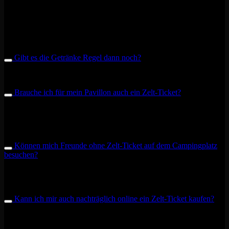
JA! Ihr dürft gerne auch spontan über Nacht bleiben. Solltet ihr
allerdings nur ein Tagesticket besitzen, werden ihr samstags
spätestens nach dem Tag der offenen Tür gebeten zu gehen bzw.
sonntags, wenn die Abreise aller Gäste ansteht.
Gibt es die Getränke Regel dann noch?
Die Getränke Regel wird weiterhin bestehen bleiben.
Brauche ich für mein Pavillon auch ein Zelt-Ticket?
Für einen Pavillon wird kein Zelt-Ticket benötigt. Sollte der Platz
auf dem Campingplatz eng werden, behalten wir uns allerdings vor,
dass Pavillons abgebaut werden müssen.
Können mich Freunde ohne Zelt-Ticket auf dem Campingplatz
besuchen?
Ja, zukünftig werden alle Besuchende freien Zutritt zum
Campinggelände haben.
Kann ich mir auch nachträglich online ein Zelt-Ticket kaufen?
Klar, ihr könnt euch einfach im Ticketshop ein Zelt-Ticket kaufen.
Bedenkt bitte, dass ihr ein Weekend-Ticket benötigt um das