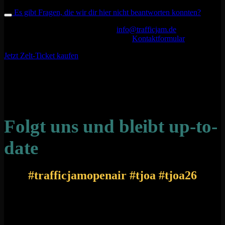
Es gibt Fragen, die wir dir hier nicht beantworten konnten?
Gerne könnt ihr uns eine e-Mail an
info@trafficjam.de
senden.
Alternativ könnt ihr auch direkt hier das
Kontaktformular
nutzen.
Jetzt Zelt-Ticket kaufen
Folgt uns und bleibt up-to-
date
#trafficjamopenair #tjoa #tjoa26