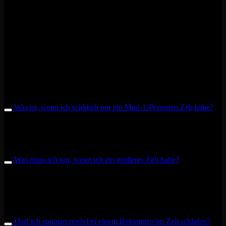
3 * 59€ Wochenend Ticket (Early Goose)
+ 15€ Zelt Ticket
+ 5€ Müllpfand
= 192€
+ 5€ Müllpfand
= 64,00€ pro Person
+ 5€ Müllfpand
Zusätzlich könnt ihr jetzt endlich mit so vielen Freunden wie ihr
wollt auf dem Campingplatz feiern, was vorher nur möglich war,
wenn jede Person ein Camping Ticket hatte. Wer also sowieso in
Dieburg wohnt und Zuhause schlafen möchte, kann ohne
Mehrkosten auf dem Campingplatz mitfeiern.
Was ist, wenn ich wirklich nur ein Mini-1-Personen Zelt habe?
Auch für kleine Zelte wird das Zelt-Ticket benötigt. Wir empfehlen
euch daher Zelt-WGs zu bilden. Unabhängig davon bekommst du
am Ende des Wochenendes den Müllpfand in Höhe von 5€ zurück.
Was muss ich tun, wenn ich ein größeres Zelt habe?
Sollte dein Zelt die Größe von 6 qm überschreiten, kannst du dir 2
Zelt-Tickets kaufen und damit ein Zelt mit der Größe von bis zu 12
qm aufstellen. Sollte dein Zelt größer sein als 12 qm, wende dich
bitte über das Kontaktformular an uns.
Darf ich spontan noch bei einem Bekannten im Zelt schlafen?