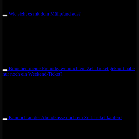
Festivalgelände und somit den Campingplatz zu betreten.
Wie sieht es mit dem Müllpfand aus?
Der Müllpfand ist mit 5€ bereits im Zelt Ticket Preis enthalten und
wird euch am Abreisetag wie üblich gegen Abgabe eines gefüllten
Müllsacks wieder ausgezahlt. Wenn ihr zwei Zelt Tickets für ein
großes Zelt gekauft habt, bekommt ihr natürlich auch zwei mal
Müllpfand zurück (gegen Abgabe von zwei gefüllten Müllsäcken).
Solltet ihr früher abreisen wollen, meldet euch bitte an unserer
Hauptkasse.
Brauchen meine Freunde, wenn ich ein Zelt-Ticket gekauft habe
nur noch ein Weekend-Ticket?
Deine Freunde können dich sowohl mit Weekend-Ticket als auch
mit Tagestickets auf dem Campinggelände besuchen oder auch dort
übernachten. Tagesgäste werden allerdings samstags spätestens nach
dem Tag der offenen Tür gebeten zu gehen bzw. sonntags, wenn die
Abreise aller Gäste ansteht.
Kann ich an der Abendkasse noch ein Zelt-Ticket kaufen?
Falls die Zelt-Tickets nicht ausverkauft sein sollten, können an der
Abendkasse noch Zelt-Tickets für 20,00€ inkl. 15,00€ Müllpfand