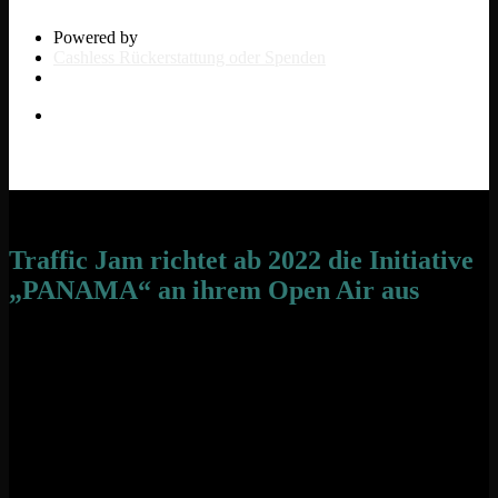
Powered by
Cashless Rückerstattung oder Spenden
Traffic Jam richtet ab 2022 die Initiative
„PANAMA“ an ihrem Open Air aus
Laute Musik der Lieblingsband, tanzen, feiern, drängeln, schubsen,
ausgelassene Stimmung – auf einem Festival eine ganz normale
Situation – doch manchmal fühlt sich eine Berührung, ein Blick
unangenehm oder gar unangemessen an?
Für solche Situationen implementieren wir ab diesem Jahr auf
unserem Traffic Jam Open Air, in Zusammenarbeit mit dem
Hamburger Konzertveranstalter FKP Scorpio, das Projekt
„Panama“. Das seit 2017 bestehende Hilfsangebot „PANAMA“ ist