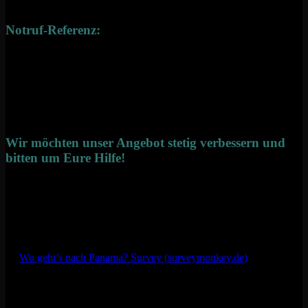
Anruf in das deutsche Festnetz
Notruf-Referenz:
Hilfetelefon „Gewalt gegen Frauen“ (deutschlandweit an 365
Tagen)
kostenlose Hotline: 08000/116016
Wir möchten unser Angebot stetig verbessern und
bitten um Eure Hilfe!
Du bist in einer Situation gewesen, in der Ihr nach Panama gefragt
habt?
Wir möchten unser Hilfsangebot stetig weiterentwickeln, um Dich
auch zukünftig bestmöglich unterstützen zu können. Hier kannst Du
deine Rückmeldung geben (Dauer ca. 3 Minuten).
→
Wo geht’s nach Panama? Survey (surveymonkey.de)