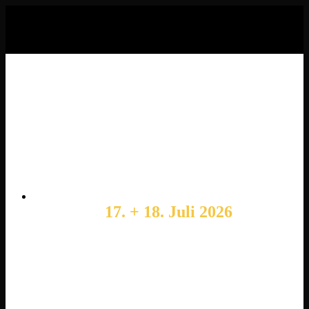
Zum
Inhalt
springen
Save the date & get your ticket:
17. + 18. Juli 2026