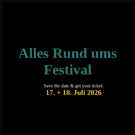
Zum
Inhalt
springen
Alles Rund ums
Festival
Save the date & get your ticket:
17. + 18. Juli 2026
Was? Wie? Wo?
Alle Fragen zum Traffic Jam werden hier geklärt!
Wann findet das Festival statt?
Das Traffic Jam Open Air findet 2026 am 17. und 18. Juli statt.