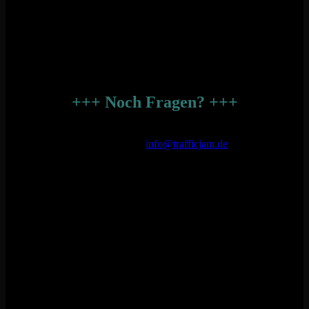
unterwegs seid, verhaltet Euch bitte im Ort ruhig. Die Anwohner
müssen zwei Tage Bühnensound ertragen und unterstützen uns
trotzdem noch. Grölende Massen in der Nachbarschaft sollten also
bitte auf ein Minimum reduziert werden.
+++ Noch Fragen? +++
Solltest Du auf Deine Frage keine Antwort gefunden haben,
schreibe einfach eine E-Mail an
info@trafficjam.de
– wir antworten
so schnell es geht.