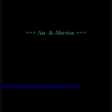
Stromgeneratoren
Generatoren, sowie Verbrennungsmotoren im Allgemeinen und
Benzin sind auf dem gesamten Gelände strengstens untersagt.
+++ An- & Abreise +++
Anfahrt
In Dieburg weisen Hinweistafeln auf Parkplätze, etc. hin. Folgt bitte
den Beschilderungen, um schnellstmöglich zum Ziel zu gelangen.
Parken könnt ihr im angrenzenden Industriegebiet.
Bitte meidet die Anfahrt direkt zum Festivalgelände. Die Straße Am
Bauhof ist gesperrt.
Eine genaue Anfahrtsbeschreibung findet ihr hier!
Abreise
Bitte hinterlasst Euren Campingplatz sauber. Falls Ihr zu Fuß