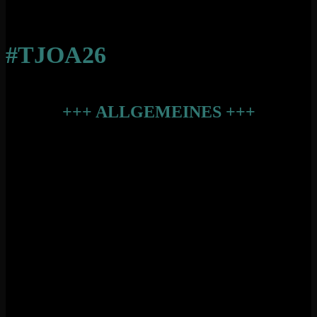
Stay tuned
#TJOA26
+++ ALLGEMEINES +++
Kann ich Getränke mitnehmen?
Campinggelände: Camper können bis zu 5 Liter Bier oder
Apfelwein (originalverpackt) mitnehmen.
Auf dem Festivalgelände sind keine selbst mitgebrachten
alkoholischen Getränke gestattet. Ihr dürft aber unalkoholische
Getränke bis zu 1,5 Liter originalverpackt in einem Tetrapack oder
einer PET-Flasche mit auf das Festivalgelände nehmen.
Glasflaschen dürfen weder auf Camping- noch Festivalgelände
mitgebracht werden.