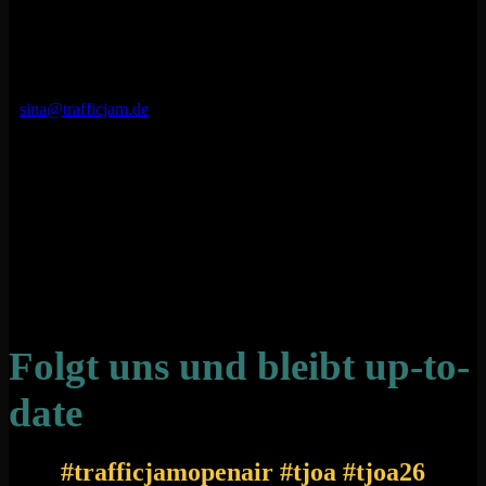
Noch Fragen?:
Unsere Ansprechpartnerin Sina steht euch gerne zur Verfügung!
Bei Fragen oder Anliegen könnt ihr sie per E-Mail unter
sina@trafficjam.de
erreichen. Zögert nicht, eure Fragen zu stellen
– wir helfen euch gerne weiter!
Passt auf euch auf und bleibt wie ihr seid.
Wir freuen uns auf euch im kommenden Jahr!
Folgt uns und bleibt up-to-
date
#trafficjamopenair #tjoa #tjoa26